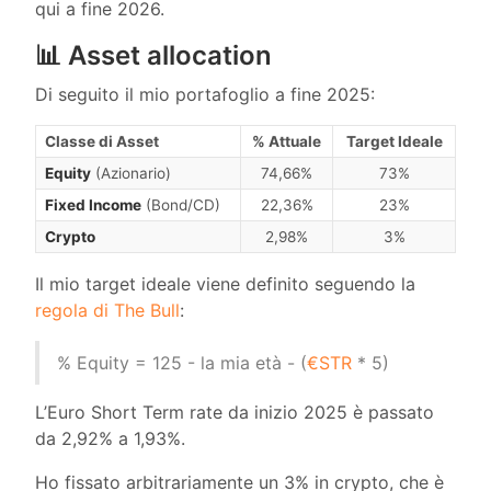
qui a fine 2026.
📊 Asset allocation
Di seguito il mio portafoglio a fine 2025:
Classe di Asset
% Attuale
Target Ideale
Equity
(Azionario)
74,66%
73%
Fixed Income
(Bond/CD)
22,36%
23%
Crypto
2,98%
3%
Il mio target ideale viene definito seguendo la
regola di The Bull
:
% Equity = 125 - la mia età - (
€STR
* 5)
L’Euro Short Term rate da inizio 2025 è passato
da 2,92% a 1,93%.
Ho fissato arbitrariamente un 3% in crypto, che è