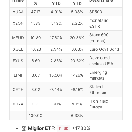
Name
Descrizione
%
YTD
YTD
VUAA
47.17
4.91%
5.03%
SP500
monetario
XEON
11.35
1.43%
2.32%
€STR
Stoxx 600
MEUD
10.80
17.80%
20.38%
(europa)
XGLE
10.28
2.94%
3.68%
Euro Govt Bond
Developed
EXUS
8.60
2.85%
20.62%
escluso USA
Emerging
EIMI
8.07
15.56%
17.29%
markets
Staked
CETH
3.02
-7.44%
-8.15%
Ethereum
High Yield
XHYA
0.71
1.41%
4.15%
Europa
100.00
6.33%
🏆
Miglior ETF:
+17.80%
MEUD