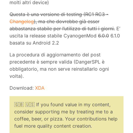
molti altri device)
Questa è una versione di testing (
RC1
RC3 -
Changelog
), ma che dovrebbe già esser
abbastanza stabile per l’utilizzo di tutti i giorni.
E’
uscita la release stabile CyanogenMod
6.0.0
6.1.0
basata su Android 2.2
La procedura di aggiornamento del post
precedente è sempre valida (DangerSPL è
obbligatorio, ma non serve reinstallarlo ogni
volta).
Download:
XDA
🇬🇧 🇺🇸 If you found value in my content,
consider supporting me by treating me to a
coffee, beer, or pizza. Your contributions help
fuel more quality content creation.